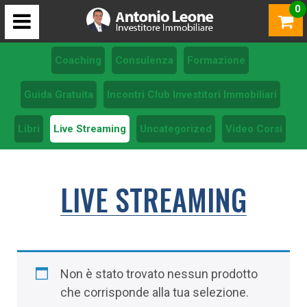
0
Coaching
Consulenza
Formazione
Guida Gratuita
Incontri Club Investitori Immobiliari
Libri
Live Streaming
Uncategorized
Video Corsi
LIVE STREAMING
Non è stato trovato nessun prodotto
che corrisponde alla tua selezione.