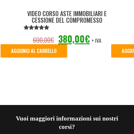
VIDEO CORSO ASTE IMMOBILIARI E
CESSIONE DEL COMPROMESSO
IL
IL
VALUTATO
380,00
€
600,00
€
+ IVA
5.00
SU 5
PREZZO
PREZZO
AGGIUNGI AL CARRELLO
AGGIU
ORIGINALE
ATTUALE
ERA:
È:
600,00€.
380,00€.
Vuoi maggiori informazioni sui nostri
corsi?