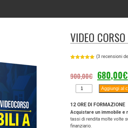
VIDEO CORSO 
(
3
recensioni dei
Valutato
3
5.00
su 5
IL
680,00
€
su base
900,00
€
di
PREZZO
recensioni
Video
Aggiungi al c
ORIGINALE
Corso
ERA:
Immobili
12 ORE DI FORMAZIONE
a
900,00€.
Acquistare un immobile e 
Reddito
tassi di rendita molte volte s
quantità
finanziario.