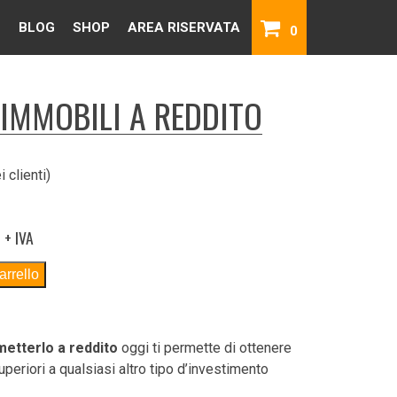
BLOG
SHOP
AREA RISERVATA
0
IMMOBILI A REDDITO
 clienti)
IL
+ IVA
PREZZO
arrello
ATTUALE
È:
680,00€.
metterlo a reddito
oggi ti permette di ottenere
uperiori a qualsiasi altro tipo d’investimento