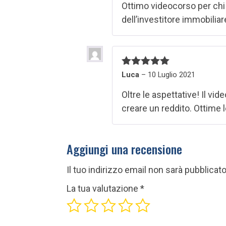
Ottimo videocorso per chi 
dell’investitore immobiliar
Valutato
5
Luca
–
10 Luglio 2021
su 5
Oltre le aspettative! Il v
creare un reddito. Ottime 
Aggiungi una recensione
Il tuo indirizzo email non sarà pubblicato
La tua valutazione
*