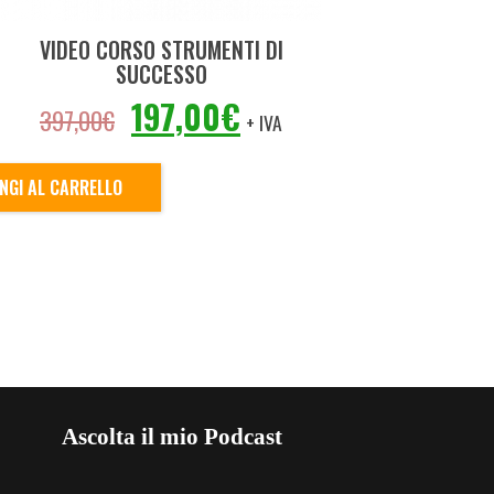
VIDEO CORSO STRUMENTI DI
SUCCESSO
IL
IL
197,00
€
397,00
€
+ IVA
PREZZO
PREZZO
ORIGINALE
ATTUALE
NGI AL CARRELLO
ERA:
È:
397,00€.
197,00€.
Ascolta il mio Podcast