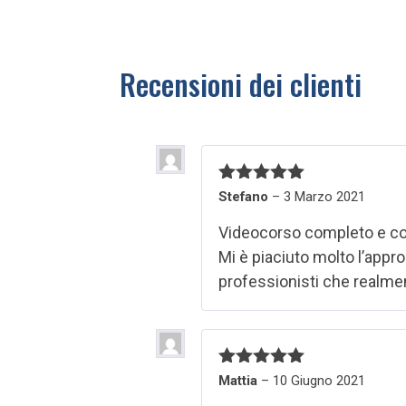
Recensioni dei clienti
Valutato
5
Stefano
–
3 Marzo 2021
su 5
Videocorso completo e c
Mi è piaciuto molto l’appr
professionisti che realme
Valutato
5
Mattia
–
10 Giugno 2021
su 5