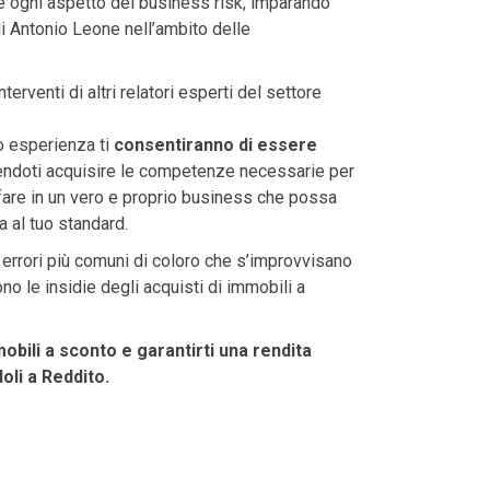
re ogni aspetto del business risk, imparando
i Antonio Leone nell’ambito delle
terventi di altri relatori esperti del settore
o esperienza ti
consentiranno di essere
ndoti acquisire le competenze necessarie per
fare in un vero e proprio business che possa
a al tuo standard.
 errori più comuni di coloro che s’improvvisano
no le insidie degli acquisti di immobili a
obili a sconto e garantirti una rendita
li a Reddito.